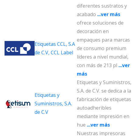
diferentes sustratos y
acabado
...ver más
ofrece soluciones de
decoración en
empaques para marcas
Etiquetas CCL, S.A
de consumo premium
de C.V, CCL Label
líderes a nivel mundial,
con más de 213 pl
...ver
más
Etiquetas y Suministros,
S.A. de C.V. se dedica a la
Etiquetas y
fabricación de etiquetas
Suministros, S.A.
autoadheribles
de C.V
mediante impresión en
hue
...ver más
Nuestras impresoras