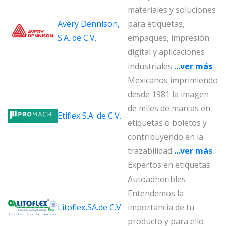
materiales y soluciones
Avery Dennison,
para etiquetas,
S.A. de C.V.
empaques, impresión
digital y aplicaciones
industriales
...ver más
Mexicanos imprimiendo
desde 1981 la imagen
de miles de marcas en
Etiflex S.A. de C.V.
etiquetas o boletos y
contribuyendo en la
trazabilidad
...ver más
Expertos en etiquetas
Autoadheribles
Entendemos la
Litoflex,SA.de C.V
importancia de tu
producto y para ello