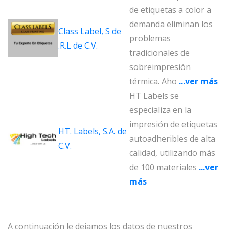
de etiquetas a color a
demanda eliminan los
Class Label, S de
problemas
.R.L de C.V.
tradicionales de
sobreimpresión
térmica. Aho
...ver más
HT Labels se
especializa en la
impresión de etiquetas
HT. Labels, S.A. de
autoadheribles de alta
C.V.
calidad, utilizando más
de 100 materiales
...ver
más
A continuación le dejamos los datos de nuestros