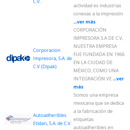
C.V.
actividad es industrias
conexas a la impresión
...ver más
CORPORACIÓN
IMPRESORA S.A DE C.V,
NUESTRA EMPRESA
Corporacion
FUE FUNDADA EN 1966
Impresora, S.A. de
EN LA CIUDAD DE
C.V (Dipak)
MÉXICO, COMO UNA
INTEGRACIÓN VE
...ver
más
Somos una empresa
mexicana que se dedica
a la fabricación de
Autoadheribles
etiquetas
Etidan, S.A. de C.V.
autoadheribles en