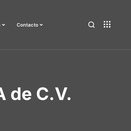
s
Contacto
A de C.V.