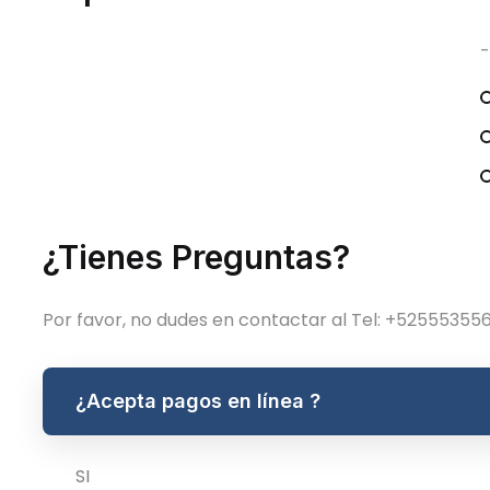
-
ios de luneas a viernes
horarios de luneas a viern
 a 6 pm
de 9 a 6 pm
Último
Último
¿Tienes Preguntas?
comentario
comentario
Usuario
Usuario
Por favor, no dudes en contactar al Tel: +52555355
¿Acepta pagos en línea ?
SI