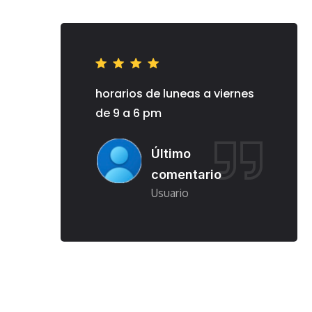
as a viernes
horarios de luneas a viernes
horar
de 9 a 6 pm
de 9
o
Último
tario
comentario
o
Usuario