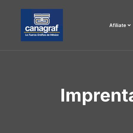
Afíliate
Imprenta