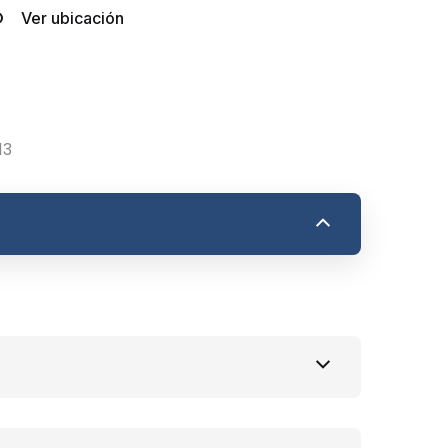
Ver ubicación
13
k
raf