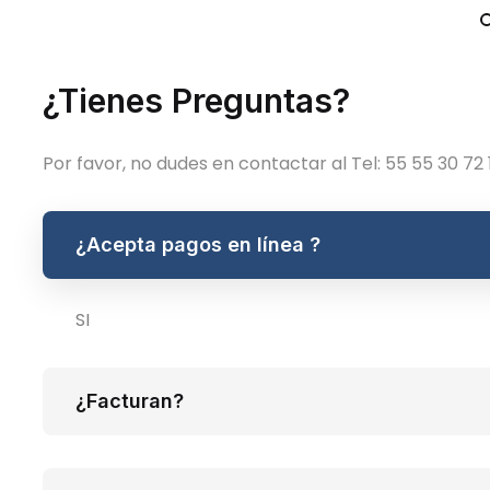
¿Tienes Preguntas?
Por favor, no dudes en contactar al Tel: 55 55 30 72 
 telefonos:
otros telefonos:
5519 7168 y
(55) 5519 7168 y
 5530 7213 en facebook
(55) 5530 7213 en faceboo
¿Acepta pagos en línea ?
ar la pagina de Dinagraf
buscar la pagina de Dinag
SI
Último
Último
comentario
comentario
Usuario
Usuario
¿Facturan?