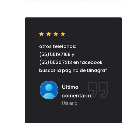
otros telefonos:
otros
(55) 5519 7168 y
(55) 
en facebook
(55) 5530 7213 en facebook
(55)
a de Dinagraf
buscar la pagina de Dinagraf
busc
o
Último
tario
comentario
o
Usuario