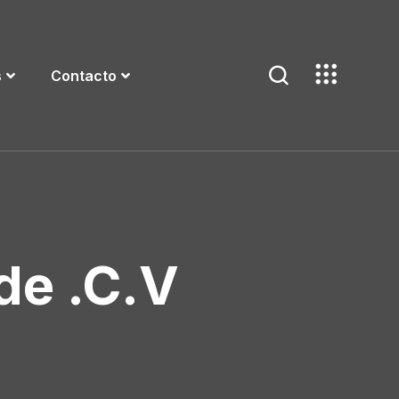
s
Contacto
de .C.V