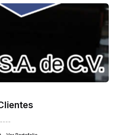
Clientes
----
Ver Portafolio