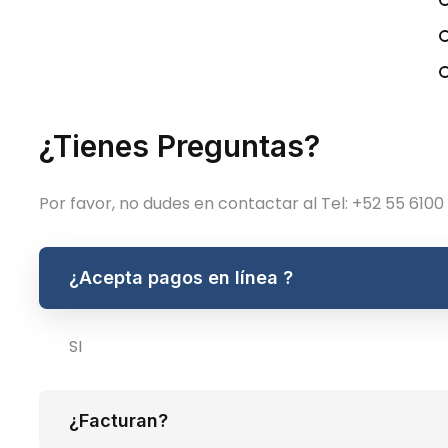
¿Tienes Preguntas?
Último
Último
comentario
comentario
Por favor, no dudes en contactar al Tel: +52 55 6100
Usuario
Usuario
¿Acepta pagos en línea ?
SI
¿Facturan?