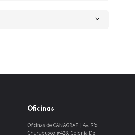
Oficinas
Oficinas de CANAGRAF | Av. Río
Churubusco #428, Colonia Del