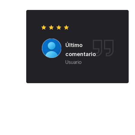
o
Último
tario
comentario
o
Usuario